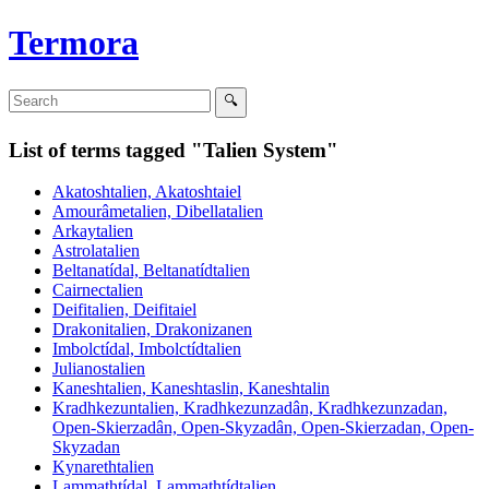
Termora
List of terms tagged "Talien System"
Akatoshtalien, Akatoshtaiel
Amourâmetalien, Dibellatalien
Arkaytalien
Astrolatalien
Beltanatídal, Beltanatídtalien
Cairnectalien
Deifitalien, Deifitaiel
Drakonitalien, Drakonizanen
Imbolctídal, Imbolctídtalien
Julianostalien
Kaneshtalien, Kaneshtaslin, Kaneshtalin
Kradhkezuntalien, Kradhkezunzadân, Kradhkezunzadan,
Open-Skierzadân, Open-Skyzadân, Open-Skierzadan, Open-
Skyzadan
Kynarethtalien
Lammathtídal, Lammathtídtalien