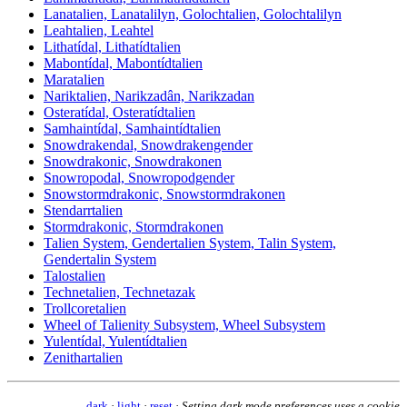
Lanatalien, Lanatalilyn, Golochtalien, Golochtalilyn
Leahtalien, Leahtel
Lithatídal, Lithatídtalien
Mabontídal, Mabontídtalien
Maratalien
Nariktalien, Narikzadân, Narikzadan
Osteratídal, Osteratídtalien
Samhaintídal, Samhaintídtalien
Snowdrakendal, Snowdrakengender
Snowdrakonic, Snowdrakonen
Snowropodal, Snowropodgender
Snowstormdrakonic, Snowstormdrakonen
Stendarrtalien
Stormdrakonic, Stormdrakonen
Talien System, Gendertalien System, Talin System,
Gendertalin System
Talostalien
Technetalien, Technetazak
Trollcoretalien
Wheel of Talienity Subsystem, Wheel Subsystem
Yulentídal, Yulentídtalien
Zenithartalien
dark
·
light
·
reset
·
Setting dark mode preferences uses a
cookie